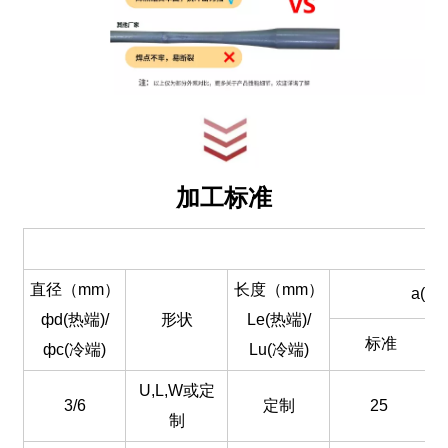
加工标准
直径（mm）
长度（mm）
a(mm
фd(热端)/
形状
Le(热端)/
标准
фc(冷端)
Lu(冷端)
U,L,W或定
3/6
定制
25
制