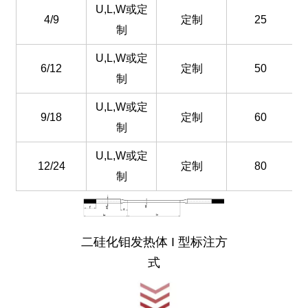
U,L,W或定
4/9
定制
25
制
U,L,W或定
6/12
定制
50
制
U,L,W或定
9/18
定制
60
制
U,L,W或定
12/24
定制
80
制
二硅化钼发热体 I 型
标注方
式