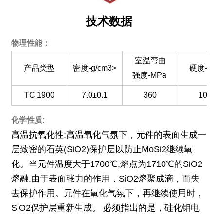
技术数据
物理性能：
室温弯曲
产品类型
密度-g/cm3>
硬度-GP
强度-MPa
TC 1900
7.0±0.1
360
10.5
化学性质:
高温抗氧化性:高温氧化气氛下，元件的表面生成一
层致密的石英(SiO2)保护层以防止MoSi2继续氧
化。当元件温度大于1700℃,熔点为1710℃的SiO2
熔融,由于表面张力的作用，SiO2熔聚成滴，而失
去保护作用。元件在氧化气氛下，再继续使用时，
SiO2保护层重新生成。 必须指出的是，硅化钼电