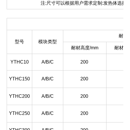
注:尺寸可以根据用户需求定制:发热体选择TC1
耐材
型号
模块类型
耐材高度/mm
耐材内径
YTHC10
A/B/C
200
10
YTHC150
A/B/C
200
15
YTHC200
A/B/C
200
20
YTHC250
A/B/C
200
25