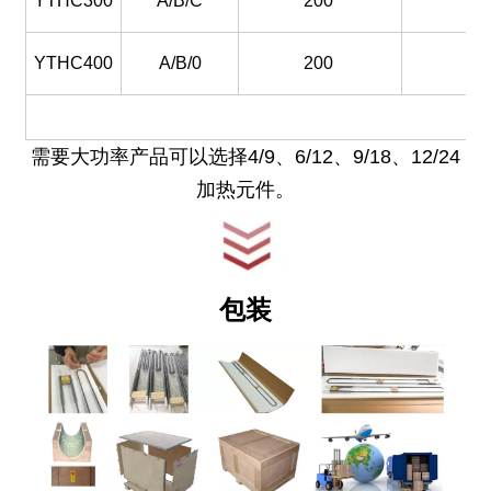
YTHC300
A/B/C
200
30
YTHC400
A/B/0
200
40
需要大功率产品可以选择4/9、6/12、9/18、12/24
加热元件。
包装