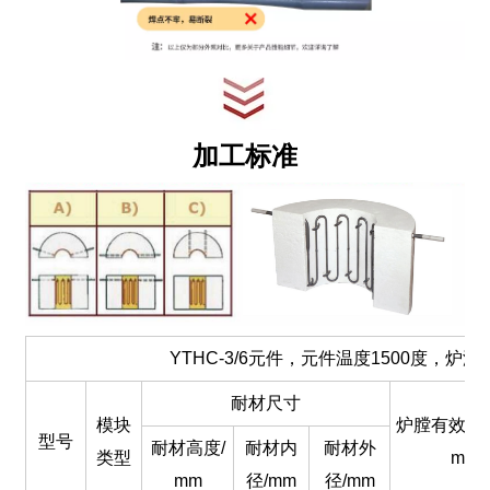
加工标准
YTHC-3/6元件，元件温度1500度，炉温1
耐材尺寸
模块
炉膛有效直径
型号
耐材高度/
耐材内
耐材外
类型
m
mm
径/mm
径/mm