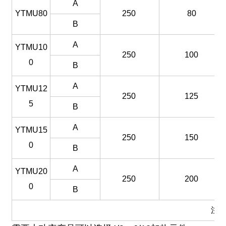
A
YTMU80
250
80
B
A
YTMU10
250
100
0
B
A
YTMU12
250
125
5
B
A
YTMU15
250
150
0
B
A
YTMU20
250
200
0
B
注：