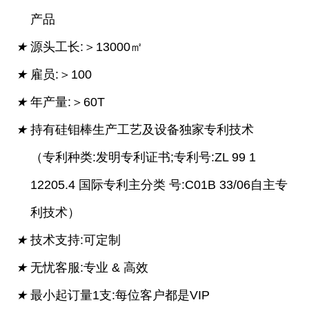
产品
★
源头工长:＞13000㎡
★
雇员:＞100
★
年产量:＞60T
★
持有硅钼棒生产工艺及设备独家专利技术
（专利种类:发明专利证书;专利号:ZL 99 1
12205.4 国际专利主分类 号:C01B 33/06自主专
利技术）
★
技术支持:可定制
★
无忧客服:专业 & 高效
★
最小起订量1支:每位客户都是VIP