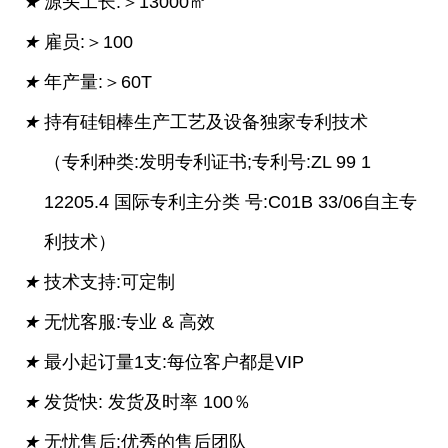
★
源头工长:＞13000㎡
★
雇员:＞100
★
年产量:＞60T
★
持有硅钼棒生产工艺及设备独家专利技术
（专利种类:发明专利证书;专利号:ZL 99 1
12205.4 国际专利主分类 号:C01B 33/06自主专
利技术）
★
技术支持:可定制
★
无忧客服:专业 & 高效
★
最小起订量1支:每位客户都是VIP
★
发货快: 发货及时率 100％
★
无忧售后:优秀的售后团队