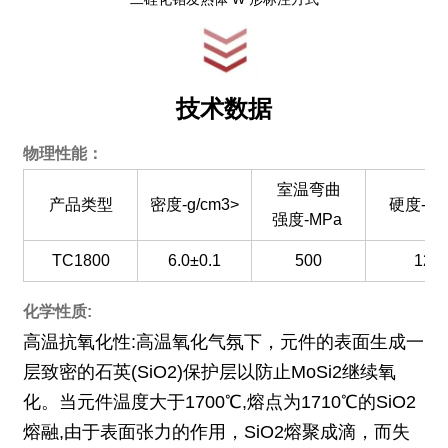
技术数据
物理性能：
室温弯曲
产品类型
密度-g/cm3>
硬度-GP
强度-MPa
TC1800
6.0±0.1
500
12
化学性质:
高温抗氧化性:高温氧化气氛下，元件的表面生成一
层致密的石英(SiO2)保护层以防止MoSi2继续氧
化。当元件温度大于1700℃,熔点为1710℃的SiO2
熔融,由于表面张力的作用，SiO2熔聚成滴，而失