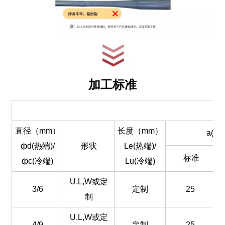
加工标准
直径（mm）
长度（mm）
a(mm
фd(热端)/
形状
Le(热端)/
标准
фc(冷端)
Lu(冷端)
U,L,W或定
3/6
定制
25
制
U,L,W或定
4/9
定制
25