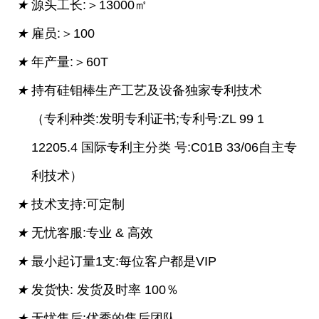
★
源头工长:＞13000㎡
★
雇员:＞100
★
年产量:＞60T
★
持有硅钼棒生产工艺及设备独家专利技术
（专利种类:发明专利证书;专利号:ZL 99 1
12205.4 国际专利主分类 号:C01B 33/06自主专
利技术）
★
技术支持:可定制
★
无忧客服:专业 & 高效
★
最小起订量1支:每位客户都是VIP
★
发货快: 发货及时率 100％
★
无忧售后:优秀的售后团队